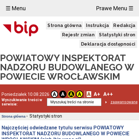
☰ Menu
Prawe Menu ☰
Strona główna
Instrukcja
Redakcja
Rejestr zmian
Statystyki stron
Deklaracja dostępności
POWIATOWY INSPEKTORAT
NADZORU BUDOWLANEGO W
POWIECIE WROCŁAWSKIM
A
A+
A++
A
A
A
A
Poniedziałek 10.08.2026
Wyszukiwanie treści w
zaawansowane
serwisie:
Statystyki stron
Strona główna
Najczęściej odwiedzane tytułu serwisu POWIATOWY
INSPEKTORAT NADZORU BUDOWLANEGO W POWIECIE