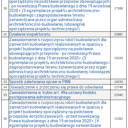
sporządzony na podstawie przepisów obowiązujących
- po nowelizacji Prawa budowlanego z dnia 19 września
10
17268
2020 r. (3 egzemplarze projektu architektoniczno-
budowlanego i zagospodarowania terenu
zatwierdzane przez organ administracji
architektoniczno-budowlanej /obowiązek
sporządzenia projektu technicznego/)
Działanie inspektoratu
11
15981
Zawiadomienie o rozpoczęciu robót budowlanych dla
zamierzeń budowlanych realizowanych w oparciu o
projekt budowlany sporządzony na podstawie
obowiązujących przepisów - po nowelizacji Prawa
budowlanego z dnia 19 września 2020 r. (3
12
15310
egzemplarze projektu architektoniczno-budowlanego i
zagospodarowania terenu zatwierdzane przez organ
administracji architektoniczno-budowlanej /obowiązek
sporządzenia projektu technicznego/)
Sposób załatwiania spraw w PINB
13
14233
Oświadczenie o zrzeczeniu się prawa do odwołania
14
12749
Zawiadomienia w trybie art. 49a ustawy Kodeks
15
12341
postępowania administracyjnego
Zawiadomienie o rozpoczęciu robót budowlanych dla
zamierzeń budowlanych realizowanych w oparciu o
projekt budowlany sporządzony na podstawie
przepisów dotychczasowych - przed nowelizacją
16
11202
Prawa budowlanego z dnia 19 września 2020 r. (4
egzemplarze projektu budowlanego zatwierdzane