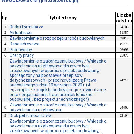
WROCŁAWSKIM (pinb.ibip.wroc.pl)
Liczba
Lp.
Tytuł strony
odsłon
Druki i formularze
1
64106
Aktualności
2
51557
Zawiadomienie o rozpoczęciu robót budowlanych
3
49818
Dane adresowe
4
49778
Pracownicy
5
26096
Oferty pracy
6
25878
Zawiadomienie o zakończeniu budowy / Wniosek o
pozwolenie na użytkowanie dla inwestycji
zrealizowanych w oparciu o projekt budowlany,
sporządzony na podstawie przepisów
dotychczasowych - przed nowelizacją Prawa
7
24719
budowlanego z dnia 19 września 2020 r. (4
egzemplarze projektu budowlanego zatwierdzane
przez organ administracji architektoniczno-
budowlanej /bez projektu technicznego/)
Zawiadomienie o zakończeniu budowy / Wniosek o
8
24466
pozwolenie na użytkowanie
Druk pełnomocnictwa
9
22104
Zawiadomienie o zakończeniu budowy / Wniosek o
pozwolenie na użytkowanie dla inwestycji
zrealizowanych w oparciu o projekt budowlany,