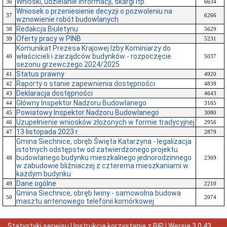
Wnioski, udzielanie informacji, skargi itp.
36
6634
Wniosek o przeniesienie decyzji o pozwoleniu na
37
6266
wznowienie robót budowlanych
Redakcja Biuletynu
38
5629
Oferty pracy w PINB
39
5231
Komunikat Prezesa Krajowej Izby Kominiarzy do
właścicieli i zarządców budynków - rozpoczęcie
40
5037
sezonu grzewczego 2024/2025
Status prawny
41
4920
Raporty o stanie zapewnienia dostępności
42
4839
Deklaracja dostępności
43
4643
Główny Inspektor Nadzoru Budowlanego
44
3165
Powiatowy Inspektor Nadzoru Budowlanego
45
3080
Uzupełnienie wniosków złożonych w formie tradycyjnej
46
2956
13 listopada 2023 r.
47
2879
Gmina Siechnice, obręb Święta Katarzyna - legalizacja
istotnych odstępstw od zatwierdzonego projektu
budowlanego budynku mieszkalnego jednorodzinnego
48
2369
w zabudowie bliźniaczej z czterema mieszkaniami w
każdym budynku
Dane ogólne
49
2210
Gmina Siechnice, obręb Iwiny - samowolna budowa
50
2074
masztu antenowego telefonii komórkowej
Statystyki serwisu
|
Instrukcja korzystania z BIP
| Wersja
3.0.43