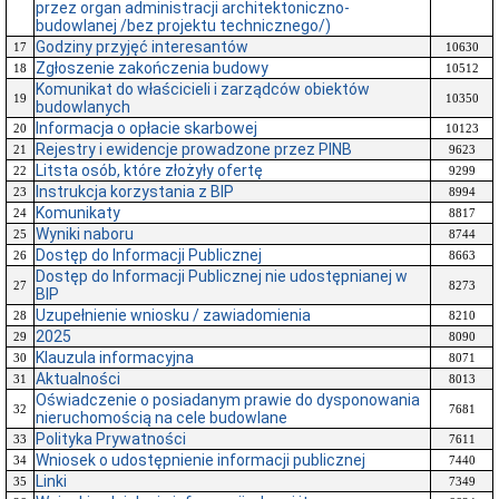
przez organ administracji architektoniczno-
budowlanej /bez projektu technicznego/)
Godziny przyjęć interesantów
17
10630
Zgłoszenie zakończenia budowy
18
10512
Komunikat do właścicieli i zarządców obiektów
19
10350
budowlanych
Informacja o opłacie skarbowej
20
10123
Rejestry i ewidencje prowadzone przez PINB
21
9623
Litsta osób, które złożyły ofertę
22
9299
Instrukcja korzystania z BIP
23
8994
Komunikaty
24
8817
Wyniki naboru
25
8744
Dostęp do Informacji Publicznej
26
8663
Dostęp do Informacji Publicznej nie udostępnianej w
27
8273
BIP
Uzupełnienie wniosku / zawiadomienia
28
8210
2025
29
8090
Klauzula informacyjna
30
8071
Aktualności
31
8013
Oświadczenie o posiadanym prawie do dysponowania
32
7681
nieruchomością na cele budowlane
Polityka Prywatności
33
7611
Wniosek o udostępnienie informacji publicznej
34
7440
Linki
35
7349